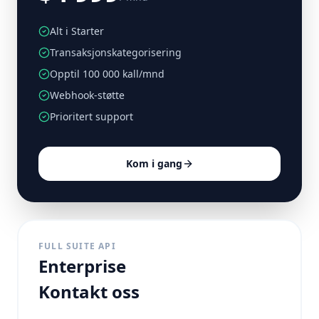
Alt i Starter
Transaksjonskategorisering
Opptil 100 000 kall/mnd
Webhook-støtte
Prioritert support
Kom i gang
FULL SUITE API
Enterprise
Kontakt oss