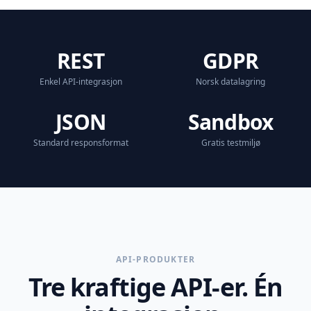
REST
GDPR
Enkel API-integrasjon
Norsk datalagring
JSON
Sandbox
Standard responsformat
Gratis testmiljø
API-PRODUKTER
Tre kraftige API-er. Én