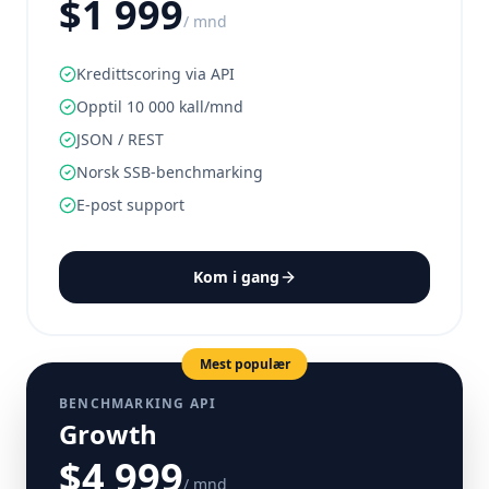
$1 999
/ mnd
Kredittscoring via API
Opptil 10 000 kall/mnd
JSON / REST
Norsk SSB-benchmarking
E-post support
Kom i gang
Mest populær
BENCHMARKING API
Growth
$4 999
/ mnd