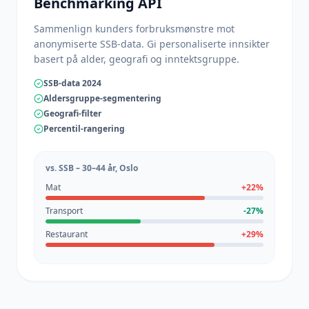
Benchmarking API
Sammenlign kunders forbruksmønstre mot
anonymiserte SSB-data. Gi personaliserte innsikter
basert på alder, geografi og inntektsgruppe.
SSB-data 2024
Aldersgruppe-segmentering
Geografi-filter
Percentil-rangering
vs. SSB – 30–44 år, Oslo
Mat
+
22
%
Transport
-27
%
Restaurant
+
29
%