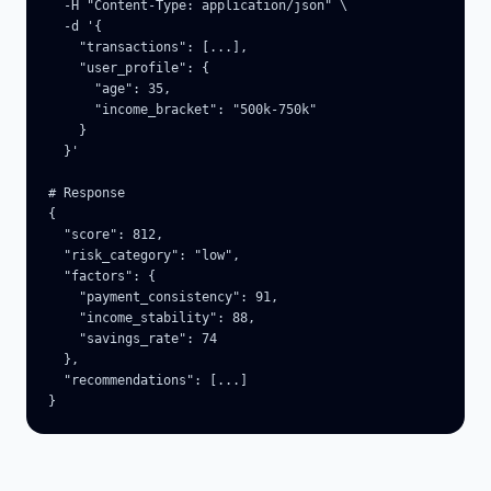
  -H "Content-Type: application/json" \

  -d '{

    "transactions": [...],

    "user_profile": {

      "age": 35,

      "income_bracket": "500k-750k"

    }

  }'

# Response

{

  "score": 812,

  "risk_category": "low",

  "factors": {

    "payment_consistency": 91,

    "income_stability": 88,

    "savings_rate": 74

  },

  "recommendations": [...]

}