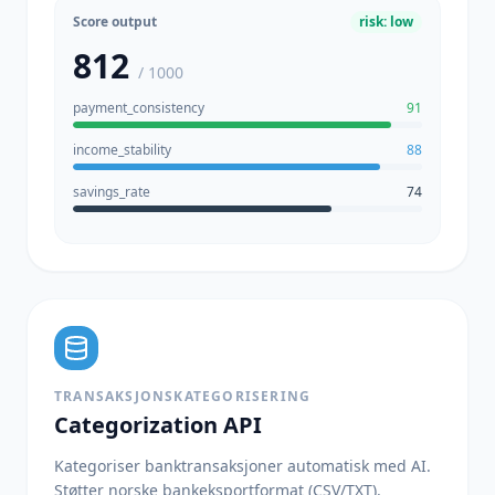
Score output
risk: low
812
/ 1000
payment_consistency
91
income_stability
88
savings_rate
74
TRANSAKSJONSKATEGORISERING
Categorization API
Kategoriser banktransaksjoner automatisk med AI.
Støtter norske bankeksportformat (CSV/TXT).