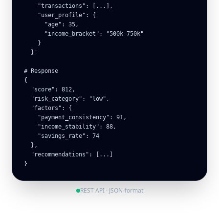
    "transactions": [...],

    "user_profile": {

      "age": 35,

      "income_bracket": "500k-750k"

    }

  }'

# Response

{

  "score": 812,

  "risk_category": "low",

  "factors": {

    "payment_consistency": 91,

    "income_stability": 88,

    "savings_rate": 74

  },

  "recommendations": [...]

}
REST API · JSON-format