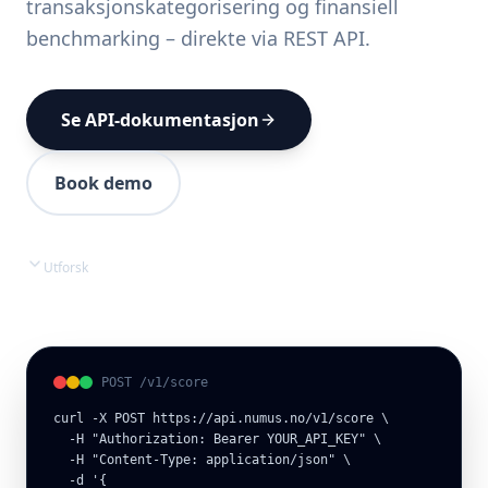
transaksjonskategorisering og finansiell
benchmarking – direkte via REST API.
Se API-dokumentasjon
Book demo
Utforsk
POST /v1/score
curl -X POST https://api.numus.no/v1/score \

  -H "Authorization: Bearer YOUR_API_KEY" \

  -H "Content-Type: application/json" \

  -d '{
