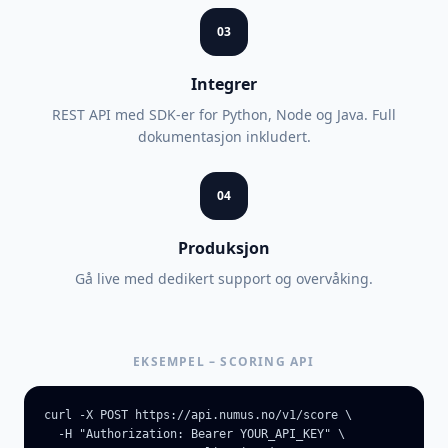
03
Integrer
REST API med SDK-er for Python, Node og Java. Full
dokumentasjon inkludert.
04
Produksjon
Gå live med dedikert support og overvåking.
EKSEMPEL – SCORING API
curl -X POST https://api.numus.no/v1/score \

  -H "Authorization: Bearer YOUR_API_KEY" \
