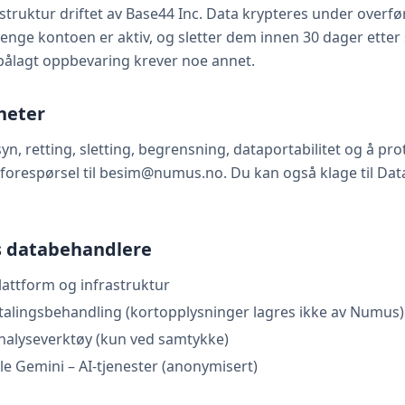
astruktur driftet av Base44 Inc. Data krypteres under overfør
enge kontoen er aktiv, og sletter dem innen 30 dager etter 
pålagt oppbevaring krever noe annet.
gheter
nsyn, retting, sletting, begrensning, dataportabilitet og å pr
forespørsel til besim@numus.no. Du kan også klage til Data
ts databehandlere
lattform og infrastruktur
betalingsbehandling (kortopplysninger lagres ikke av Numus)
nalyseverktøy (kun ved samtykke)
e Gemini – AI-tjenester (anonymisert)