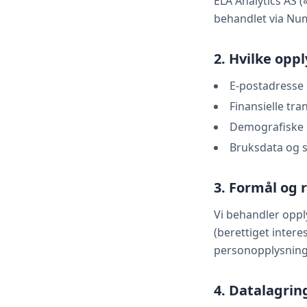
ELA Analytics AS 
behandlet via Nu
2. Hvilke opp
E-postadresse 
Finansielle tr
Demografiske o
Bruksdata og s
3. Formål og 
Vi behandler opply
(berettiget interes
personopplysninger
4. Datalagrin