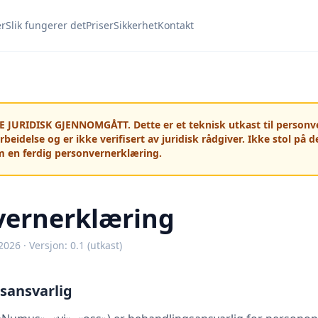
er
Slik fungerer det
Priser
Sikkerhet
Kontakt
E JURIDISK GJENNOMGÅTT. Dette er et teknisk utkast til personv
beidelse og er ikke verifisert av juridisk rådgiver. Ikke stol på d
en ferdig personvernerklæring.
vernerklæring
2026 · Versjon: 0.1 (utkast)
sansvarlig