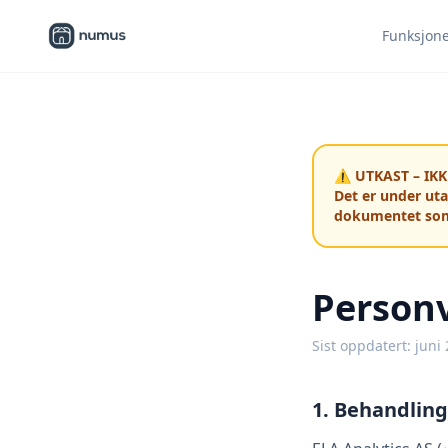
Funksjon
⚠️ UTKAST – IKK
Det er under utar
dokumentet som 
Person
Sist oppdatert: juni 
1. Behandling