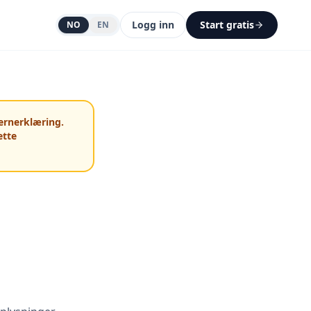
Logg inn
Start gratis
NO
EN
ernerklæring.
ette