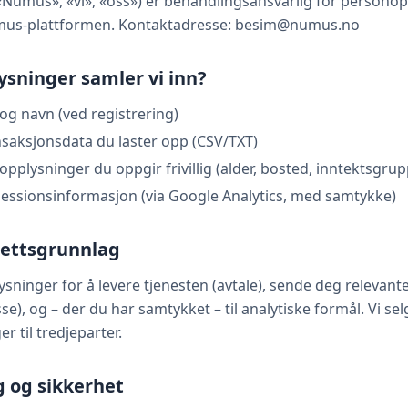
(«Numus», «vi», «oss») er behandlingsansvarlig for persono
mus-plattformen. Kontaktadresse: besim@numus.no
lysninger samler vi inn?
og navn (ved registrering)
ansaksjonsdata du laster opp (CSV/TXT)
pplysninger du oppgir frivillig (alder, bosted, inntektsgrup
essionsinformasjon (via Google Analytics, med samtykke)
rettsgrunnlag
sninger for å levere tjenesten (avtale), sende deg relevante
se), og – der du har samtykket – til analytiske formål. Vi sel
 til tredjeparter.
g og sikkerhet