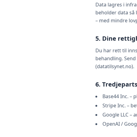
Data lagres i infr
beholder data så l
– med mindre lov
5. Dine retti
Du har rett til in
behandling. Send 
(datatilsynet.no).
6. Tredjepar
Base44 Inc. – p
Stripe Inc. – 
Google LLC – a
OpenAI / Googl