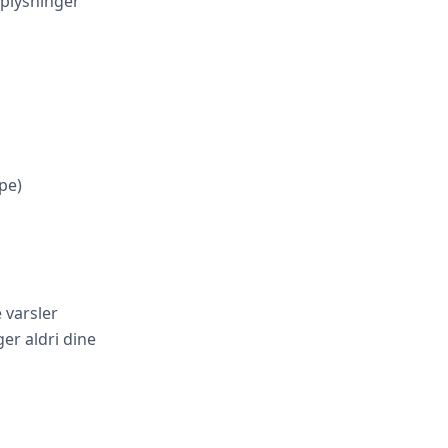
pplysninger
pe)
 varsler
ger aldri dine